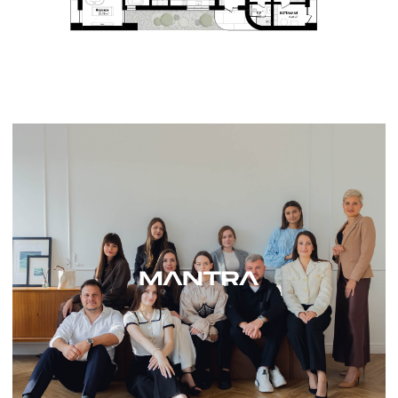
Студия дизайна интерьеров в Москве
КОНТАКТЫ
+7 (495) 999-55-40
INTERIORDESIGNMANTRA@GMAIL.COM
МОСКВА, ДЕРБЕНЕВСКАЯ НАБЕРЕЖНАЯ, 11КА
НАПИСАТЬ В TELEGRAM
СОЦИАЛЬНЫЕ СЕТИ
* Компания Meta запрещена на территории РФ.
НАВИГАЦИЯ