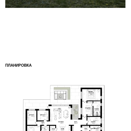
АРХИТЕКТУРА
ИНТЕРЬЕРЫ
ОДНОЭТАЖНЫЕ ДОМА
МИНИМАЛИЗМ
ДВУХЭТАЖНЫЕ ДОМА
МИДСЕНЧУРИ
ДОМА ДО 300 МЕТРОВ
КЛАССИКА
ДОМА ДО 1000 МЕТРОВ
ДЖАПАНДИ
СОВРЕМЕННЫЙ
ПОДПИСКА НА НОВОСТИ
Подписаться
Оставляя email, вы соглашаетесь с политикой
конфиденциальности