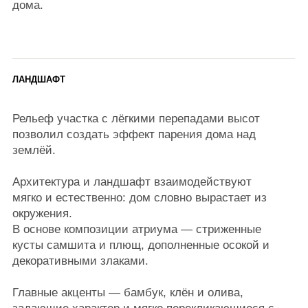
направляет взгляд внутрь, к атриуму — центру
притяжения и символу внутренней гармонии.
Из кухни-гостиной, входной зоны и даже из
мастер-гардероба открывается вид на атриум. Он
становится частью ежедневного визуального
сценария, создавая ощущение покоя и уюта.
ПЛАНИРОВКА
Дом разделён на три блока:
Хозяйский блок — спальня, просторная
гардеробная, кабинет, ванная с отдельно
стоящей чашей и приватной душевой зоной.
Общая зона — кухня-гостиная с обеденной
зоной и прямым выходом к атриуму.
Детский блок — две спальни для детей 7 и 17
лет, игровая зона и собственный санузел.
Из прихожей открывается только вид на атриум —
решение, которое сохраняет приватность и
добавляет элемент интриги.
Второстепенные помещения вынесены отдельно и
имеют отдельный вход с улицы — для
максимального удобства и функциональности.