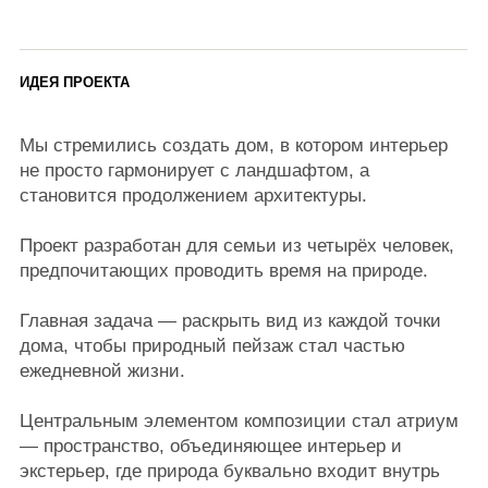
ЛАНДШАФТ
Рельеф участка с лёгкими перепадами высот
позволил создать эффект парения дома над
землёй.
Архитектура и ландшафт взаимодействуют
мягко и естественно: дом словно вырастает из
окружения.
В основе композиции атриума — стриженные
кусты самшита и плющ, дополненные осокой и
декоративными злаками.
Главные акценты — бамбук, клён и олива,
задающие характер и мягко перекликающиеся с
архитектурой дома.
АРХИТЕКТУРА
На участке площадью 8,5 соток расположен
компактный, но удивительно просторный дом.
Архитектура построена на сочетании чистых линий
и плавных форм. Радиусная входная группа мягко