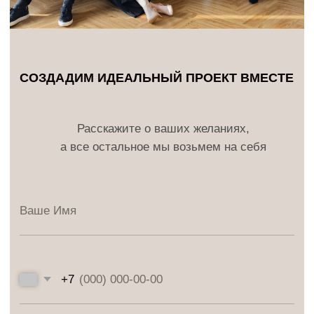
ПРОЕКТЫ
УСЛУГИ
ЭТАПЫ
О НАС
БЛОГ
ИП Коробань В.П.
ИНН 732593528425
ОГРНИП 322774600583328