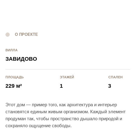
становятся единым живым организмом. Каждый элемент
продуман так, чтобы пространство дышало природой и
сохраняло ощущение свободы.
ИДЕЯ ПРОЕКТА
Мы стремились создать дом, в котором интерьер
не просто гармонирует с ландшафтом, а
становится продолжением архитектуры.
Проект разработан для семьи из четырёх человек,
предпочитающих проводить время на природе.
Главная задача — раскрыть вид из каждой точки
дома, чтобы природный пейзаж стал частью
ежедневной жизни.
Центральным элементом композиции стал атриум
— пространство, объединяющее интерьер и
экстерьер, где природа буквально входит внутрь
дома.