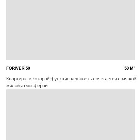
РИВЬЕРА
1000 М²
Интерьер загородного дома в классическом стиле
JAPANDY
73 М²
Гармония природы с натуральными оттенками