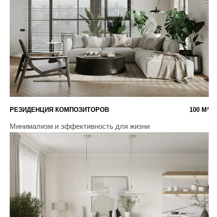
СОВРЕМЕННЫЙ
ПОДПИСКА НА НОВОСТИ
Подписаться
Оставляя email, вы соглашаетесь с политикой
конфиденциальности
Студия дизайна интерьеров в Москве
КОНТАКТЫ
+7 (495) 999-55-40
INTERIORDESIGNMANTRA@GMAIL.COM