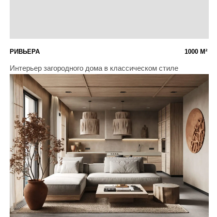
Проект интерьера, вдохновленного атмосферой
тёмного леса
FORIVER 91'
91 М²
Midcentury с французским шиком и
современным искусством