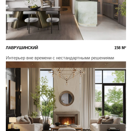
ПОРТЛЕНД
83 М²
Атмосфера уюта и теплоты
РИВЕРСКАЙ 120'
120 М²