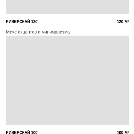
БЛОГ
ИП Коробань В.П.
ИНН 732593528425
ОГРНИП 322774600583328