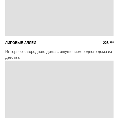
WILL TOWERS
55 М²
Проект в минималистичном стиле, с
яркими картинами
DARKWOOD
95 М²